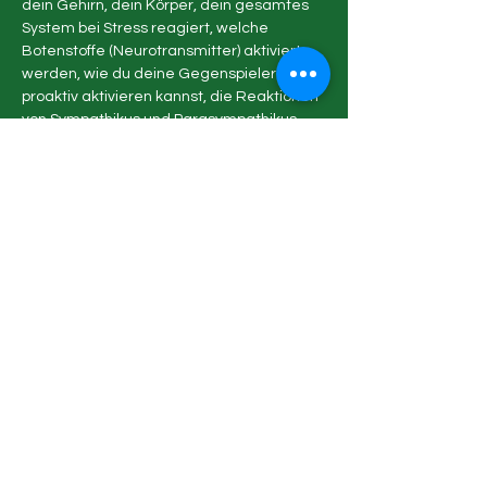
dein Gehirn, dein Körper, dein gesamtes 
System bei Stress reagiert, welche 
Botenstoffe (Neurotransmitter) aktiviert 
werden, wie du deine Gegenspieler 
proaktiv aktivieren kannst, die Reaktionen 
von Sympathikus und Parasympathikus 
und vieles mehr....
Mehr anzeigen
Diese Veranstaltung teilen