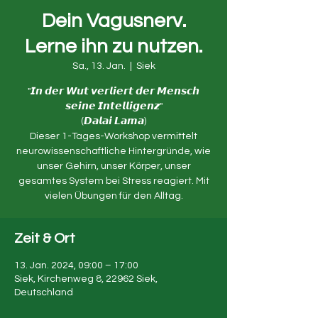
Dein Vagusnerv.
Lerne ihn zu nutzen.
Sa., 13. Jan.
  |  
Siek
"𝙄𝙣 𝙙𝙚𝙧 𝙒𝙪𝙩 𝙫𝙚𝙧𝙡𝙞𝙚𝙧𝙩 𝙙𝙚𝙧 𝙈𝙚𝙣𝙨𝙘𝙝
𝙨𝙚𝙞𝙣𝙚 𝙄𝙣𝙩𝙚𝙡𝙡𝙞𝙜𝙚𝙣𝙯"
(𝘿𝙖𝙡𝙖𝙞 𝙇𝙖𝙢𝙖)
Dieser 1-Tages-Workshop vermittelt
neurowissenschaftliche Hintergründe, wie
unser Gehirn, unser Körper, unser
gesamtes System bei Stress reagiert. Mit
vielen Übungen für den Alltag.
Zeit & Ort
13. Jan. 2024, 09:00 – 17:00
Siek, Kirchenweg 8, 22962 Siek,
Deutschland