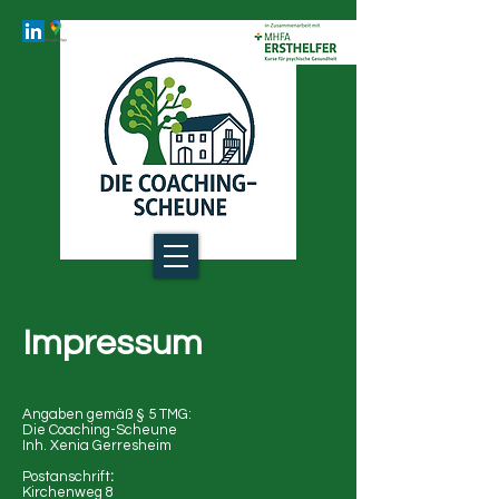
Impressum
Angaben gemäß § 5 TMG:
Die Coaching-Scheune
Inh. Xenia Gerresheim
Postanschrift
:
Kirchenweg 8