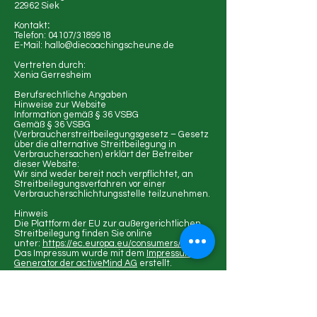
22962 Siek
Kontakt
:
Telefon: 04107/3189918
E-Mail: hallo@diecoachingscheune.de
Vertreten durch:
Xenia Gerresheim
Berufsrechtliche Angaben
Hinweise zur Website
Information gemäß § 36 VSBG
Gemäß § 36 VSBG
(Verbraucherstreitbeilegungsgesetz – Gesetz
über die alternative Streitbeilegung in
Verbrauchersachen) erklärt der Betreiber
dieser Website:
Wir sind weder bereit noch verpflichtet, an
Streitbeilegungsverfahren vor einer
Verbraucherschlichtungsstelle teilzunehmen.
Hinweis
Die Plattform der EU zur außergerichtlichen
Streitbeilegung finden Sie online
unter:
https://ec.europa.eu/consumers/odr/
Das Impressum wurde mit dem
Impressums-
Generator der activeMind AG
erstellt.