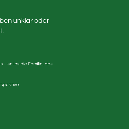
ben unklar oder 
. 
 sei es die Familie, das 
rspektive.