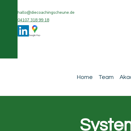
hallo@diecoachingscheune.de
04107 318 99 18
Home
Team
Aka
System