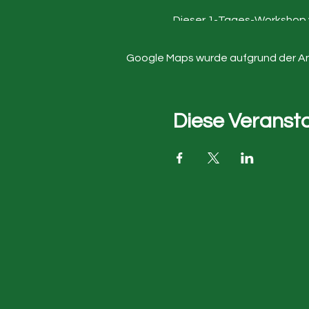
Dieser 1-Tages-Workshop ve
gesamtes System bei Stress
Google Maps wurde aufgrund der Anal
Der Name "Vagusnerv" stam
erstreckt sich vom Gehirn
Darm und den Geschlechtso
Vielzahl lebenswichtiger F
Diese Veransta
An diesem Tag lernst du d
und Live-Anwendungen, um i
Geleitet wir der Kurs von
Xenia Gerresheim, Traineri
Friederike Engel-Rössle, Ho
Siehe auch ➡️🌐 https://eng
Wir freuen uns auf einen 