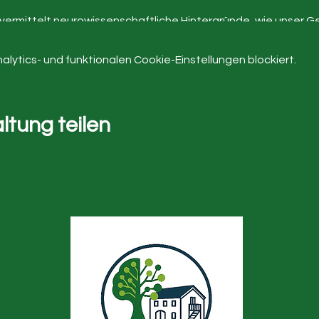
rmittelt neurowissenschaftliche Hintergründe, wie unser Geh
 reagiert. Mit vielen Übungen aus der Resonanz- und Energiea
ytics- und funktionalen Cookie-Einstellungen blockiert.
mt aus dem Lateinischen und bedeutet "Wanderer" oder Vag
 bis zu den inneren Organen wie dem Herzen, der Lunge, dem 
rganen. Er "wandert" sozusagen durch den gesamten Körper
unktionen.
ltung teilen
einen Vagusnerv wissenschaftlich etwas besser kennen und er
hn fortan gezielt zu stimulieren und zu stärken.
n für angewandte Neurowissenschaften (Scientific Trainer, T
listic Health und Resonanz Coach & Trainerin, Expertin für Ene
el-roessle.de
"entspannten" Tag in der Coaching-Scheune.