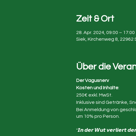
Zeit & Ort
28. Apr. 2024, 09:00 – 17:00
Siek, Kirchenweg 8, 22962 
Über die Vera
Der Vagusnerv
Kosten und Inhalte
:
250€ exkl. MwSt.
Inklusive sind Getränke, 
Bei Anmeldung von geschlos
um 10% pro Person.
"𝙄𝙣 𝙙𝙚𝙧 𝙒𝙪𝙩 𝙫𝙚𝙧𝙡𝙞𝙚𝙧𝙩 𝙙𝙚